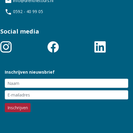
mail
info@drenthetours.nl
phone
0592 - 40 99 05
Social media
Inschrijven nieuwsbrief
Inschrijven